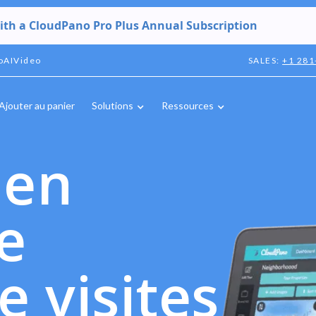
with a CloudPano Pro Plus Annual Subscription
oAIVideo
SALES:
+1 281
Ajouter au panier
Solutions
Ressources
 en
e
e visites