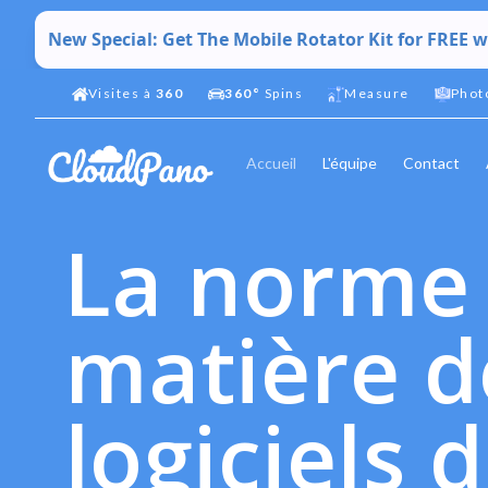
New Special: Get The Mobile Rotator Kit for FREE 
Visites à
360
360°
Spins
Measure
Phot
Accueil
L'équipe
Contact
La norme
matière d
logiciels d